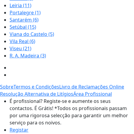
Leiria
(11)
Portalegre
(1)
Santarém
(6)
Setúbal
(15)
Viana do Castelo
(5)
Vila Real
(6)
Viseu
(21)
R. A. Madeira
(3)
Sobre
Termos e Condições
Livro de Reclamações Online
Resolução Alternativa de Litígios
Área Profissional
É profissional? Registe-se e aumente os seus
contactos. É Grátis!
*Todos os profissionais passam
por uma rigorosa selecção para garantir um melhor
serviço para os noivos.
Registar