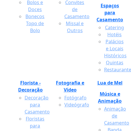
Bolos e
Convites
Espaços
Doces
de
para
Bonecos
Casamento
Casamento
Topo de
Missal e
Catering
Bolo
Outros
Hotéis
Palácios
e Locais
Históricos
Quintas
Restaurant
Florista -
Fotografia e
Lua de Mel
Decoração
Vídeo
Música e
Decoração
Fotógrafo
Animação
para
Videógrafo
Animação
Casamento
de
Floristas
Casamento
para
Banda