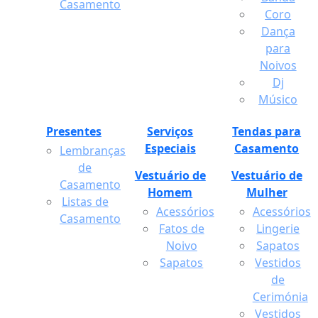
Casamento
Coro
Dança
para
Noivos
Dj
Músico
Presentes
Serviços
Tendas para
Especiais
Casamento
Lembranças
de
Vestuário de
Vestuário de
Casamento
Homem
Mulher
Listas de
Acessórios
Acessórios
Casamento
Fatos de
Lingerie
Noivo
Sapatos
Sapatos
Vestidos
de
Cerimónia
Vestidos