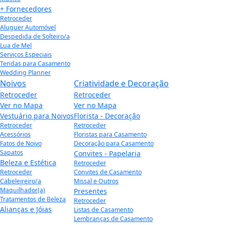
+ Fornecedores
Retroceder
Aluguer Automóvel
Despedida de Solteiro/a
Lua de Mel
Serviços Especiais
Tendas para Casamento
Wedding Planner
Noivos
Criatividade e Decoração
Retroceder
Retroceder
Ver no Mapa
Ver no Mapa
Vestuário para Noivos
Florista - Decoração
Retroceder
Retroceder
Acessórios
Floristas para Casamento
Fatos de Noivo
Decoração para Casamento
Sapatos
Convites - Papelaria
Beleza e Estética
Retroceder
Retroceder
Convites de Casamento
Cabeleireiro/a
Missal e Outros
Maquilhador(a)
Presentes
Tratamentos de Beleza
Retroceder
Alianças e Jóias
Listas de Casamento
Lembranças de Casamento