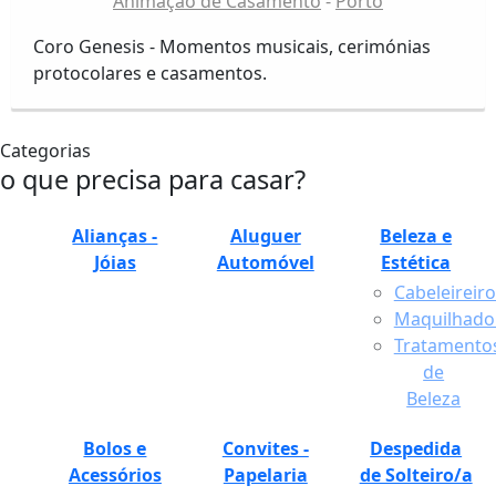
Animação de Casamento
Porto
Coro Genesis - Momentos musicais, cerimónias
protocolares e casamentos.
Categorias
o que precisa para casar?
Alianças -
Aluguer
Beleza e
Jóias
Automóvel
Estética
Cabeleireiro
Maquilhador
Tratamento
de
Beleza
Bolos e
Convites -
Despedida
Acessórios
Papelaria
de Solteiro/a