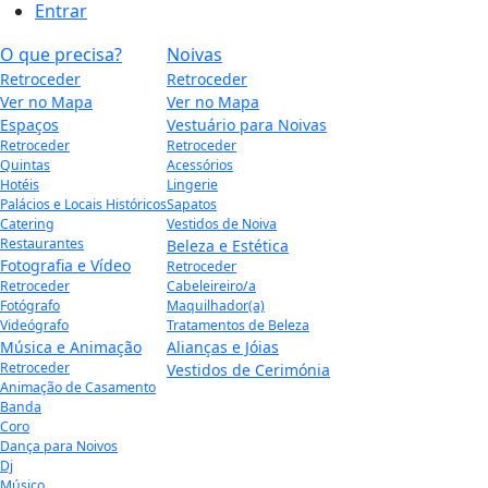
Entrar
O que precisa?
Noivas
Retroceder
Retroceder
Ver no Mapa
Ver no Mapa
Espaços
Vestuário para Noivas
Retroceder
Retroceder
Quintas
Acessórios
Hotéis
Lingerie
Palácios e Locais Históricos
Sapatos
Catering
Vestidos de Noiva
Restaurantes
Beleza e Estética
Fotografia e Vídeo
Retroceder
Retroceder
Cabeleireiro/a
Fotógrafo
Maquilhador(a)
Videógrafo
Tratamentos de Beleza
Música e Animação
Alianças e Jóias
Retroceder
Vestidos de Cerimónia
Animação de Casamento
Banda
Coro
Dança para Noivos
Dj
Músico